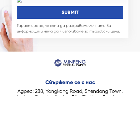
Гарантираме, че няма да разкриваме личната ви
информация и няма да я използваме за търговски цели.
Свържете се с нас
Адрес: 288, Yongkang Road, Shendang Town,
Haiyan County, Jiaxing City, Zhejiang Province,
China
Телефон: +86-573-82839083
Имейл: hanlisha@mfspchina.net