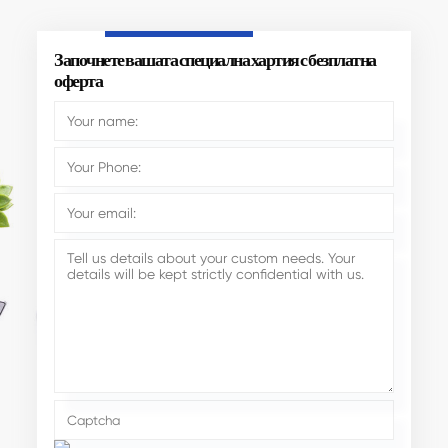
Започнете вашата специална хартия с безплатна
оферта